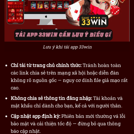
Lưu ý khi tải app 33win
Chỉ tải từ trang chủ chính thức:
Tránh hoàn toàn
các link chia sẻ trên mạng xã hội hoặc diễn đàn
không rõ nguồn gốc — nguy cơ dính file giả mạo rất
cao.
Không chia sẻ thông tin đăng nhập:
Tài khoản và
mật khẩu chỉ dành cho bạn, kể cả với người thân.
Cập nhật app định kỳ:
Phiên bản mới thường vá lỗi
bảo mật và cải thiện tốc độ — đừng bỏ qua thông
báo cập nhật.