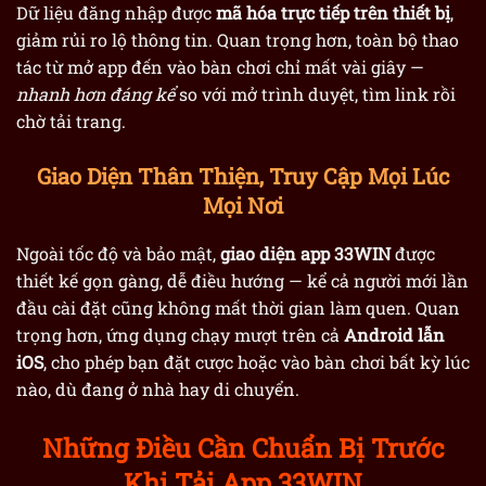
Dữ liệu đăng nhập được
mã hóa trực tiếp trên thiết bị
,
giảm rủi ro lộ thông tin. Quan trọng hơn, toàn bộ thao
tác từ mở app đến vào bàn chơi chỉ mất vài giây —
nhanh hơn đáng kể
so với mở trình duyệt, tìm link rồi
chờ tải trang.
Giao Diện Thân Thiện, Truy Cập Mọi Lúc
Mọi Nơi
Ngoài tốc độ và bảo mật,
giao diện app 33WIN
được
thiết kế gọn gàng, dễ điều hướng — kể cả người mới lần
đầu cài đặt cũng không mất thời gian làm quen. Quan
trọng hơn, ứng dụng chạy mượt trên cả
Android lẫn
iOS
, cho phép bạn đặt cược hoặc vào bàn chơi bất kỳ lúc
nào, dù đang ở nhà hay di chuyển.
Những Điều Cần Chuẩn Bị Trước
Khi Tải App 33WIN