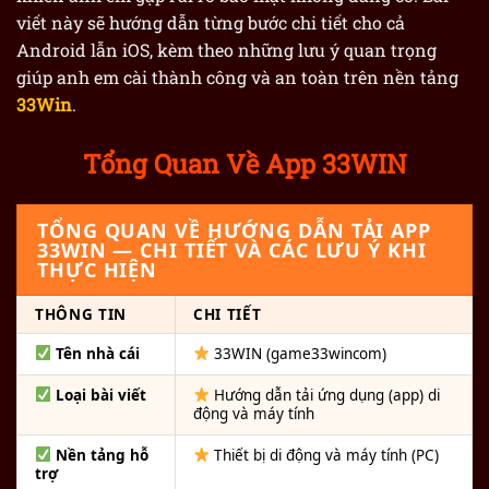
viết này sẽ hướng dẫn từng bước chi tiết cho cả
Android lẫn iOS, kèm theo những lưu ý quan trọng
giúp anh em cài thành công và an toàn trên nền tảng
33Win
.
Tổng Quan Về App 33WIN
TỔNG QUAN VỀ HƯỚNG DẪN TẢI APP
33WIN — CHI TIẾT VÀ CÁC LƯU Ý KHI
THỰC HIỆN
THÔNG TIN
CHI TIẾT
Tên nhà cái
33WIN (game33wincom)
Loại bài viết
Hướng dẫn tải ứng dụng (app) di
động và máy tính
Nền tảng hỗ
Thiết bị di động và máy tính (PC)
trợ