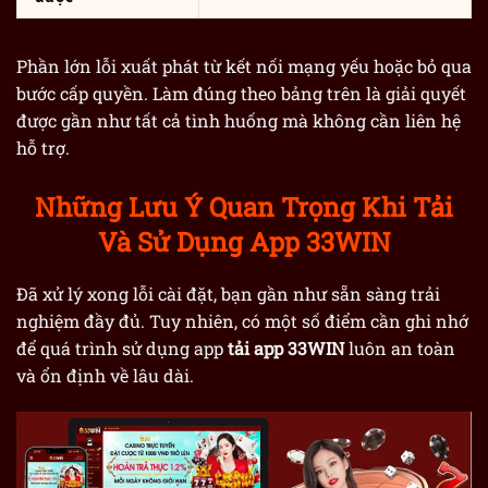
Phần lớn lỗi xuất phát từ kết nối mạng yếu hoặc bỏ qua
bước cấp quyền. Làm đúng theo bảng trên là giải quyết
được gần như tất cả tình huống mà không cần liên hệ
hỗ trợ.
Những Lưu Ý Quan Trọng Khi Tải
Và Sử Dụng App 33WIN
Đã xử lý xong lỗi cài đặt, bạn gần như sẵn sàng trải
nghiệm đầy đủ. Tuy nhiên, có một số điểm cần ghi nhớ
để quá trình sử dụng app
tải app 33WIN
luôn an toàn
và ổn định về lâu dài.