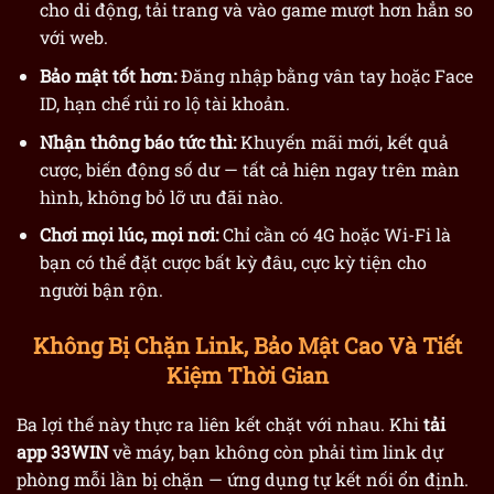
cho di động, tải trang và vào game mượt hơn hẳn so
với web.
Bảo mật tốt hơn:
Đăng nhập bằng vân tay hoặc Face
ID, hạn chế rủi ro lộ tài khoản.
Nhận thông báo tức thì:
Khuyến mãi mới, kết quả
cược, biến động số dư — tất cả hiện ngay trên màn
hình, không bỏ lỡ ưu đãi nào.
Chơi mọi lúc, mọi nơi:
Chỉ cần có 4G hoặc Wi-Fi là
bạn có thể đặt cược bất kỳ đâu, cực kỳ tiện cho
người bận rộn.
Không Bị Chặn Link, Bảo Mật Cao Và Tiết
Kiệm Thời Gian
Ba lợi thế này thực ra liên kết chặt với nhau. Khi
tải
app 33WIN
về máy, bạn không còn phải tìm link dự
phòng mỗi lần bị chặn — ứng dụng tự kết nối ổn định.