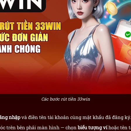
Các bước rút tiền 33win
ăng nhập
và điền tên tài khoản cùng mật khẩu đã đăng ký.
 góc trên bên phải màn hình — chọn
biểu tượng ví
hoặc tên t