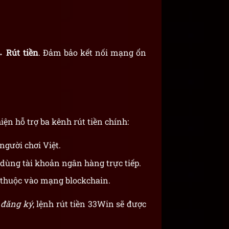
 Rút tiền
. Đảm bảo kết nối mạng ổn
iện hỗ trợ ba kênh rút tiền chính:
người chơi Việt.
ùng tài khoản ngân hàng trực tiếp.
ụ thuộc vào mạng blockchain.
n đăng ký
, lệnh rút tiền 33Win sẽ được