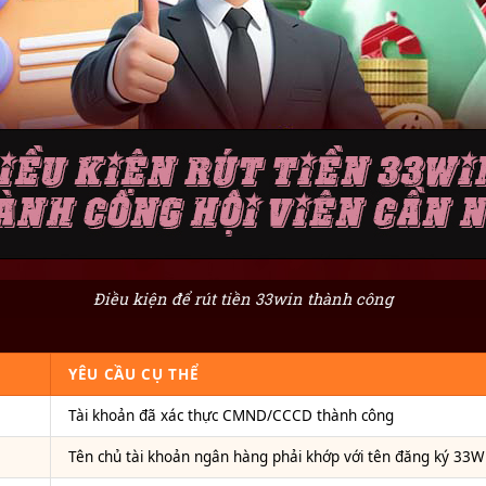
Điều kiện để rút tiền 33win thành công
YÊU CẦU CỤ THỂ
Tài khoản đã xác thực CMND/CCCD thành công
Tên chủ tài khoản ngân hàng phải khớp với tên đăng ký 33W