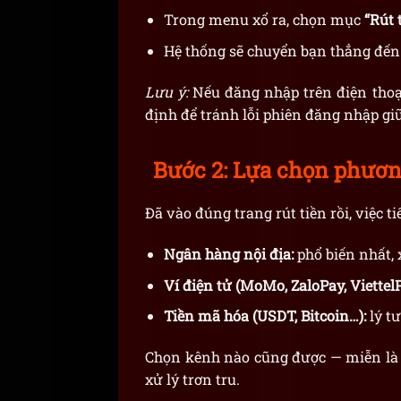
Trong menu xổ ra, chọn mục
“Rút 
Hệ thống sẽ chuyển bạn thẳng đến t
Lưu ý:
Nếu đăng nhập trên điện thoạ
định để tránh lỗi phiên đăng nhập gi
Bước 2: Lựa chọn phương
Đã vào đúng trang rút tiền rồi, việc t
Ngân hàng nội địa:
phổ biến nhất, x
Ví điện tử (MoMo, ZaloPay, ViettelP
Tiền mã hóa (USDT, Bitcoin…):
lý t
Chọn kênh nào cũng được — miễn l
xử lý trơn tru.