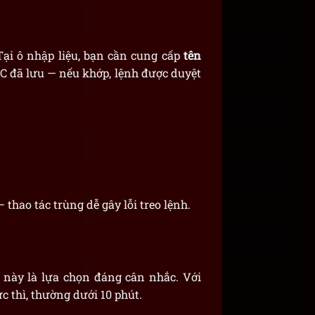
Tại ô nhập liệu, bạn cần cung cấp
tên
KYC đã lưu — nếu khớp, lệnh được duyệt
 thao tác trùng dễ gây lỗi treo lệnh.
này là lựa chọn đáng cân nhắc. Với
ức thì, thường dưới 10 phút.