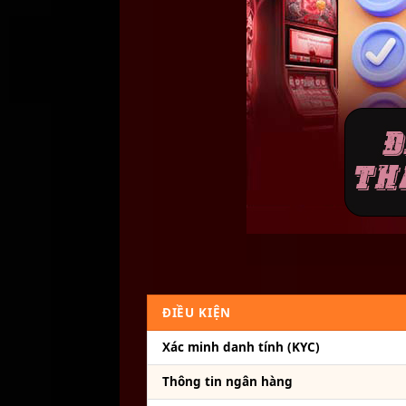
ĐIỀU KIỆN
Xác minh danh tính (KYC)
Thông tin ngân hàng