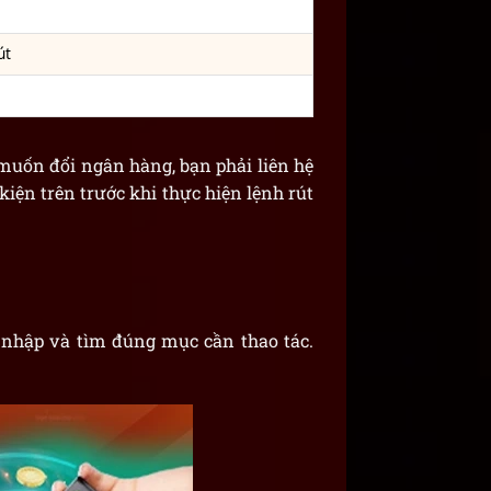
út
muốn đổi ngân hàng, bạn phải liên hệ
kiện trên trước khi thực hiện lệnh rút
nhập và tìm đúng mục cần thao tác.