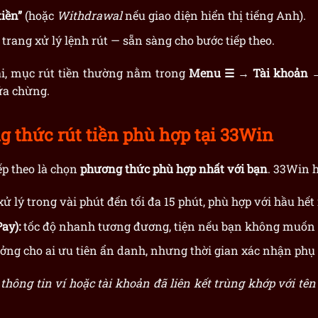
tiền”
(hoặc
Withdrawal
nếu giao diện hiển thị tiếng Anh).
rang xử lý lệnh rút — sẵn sàng cho bước tiếp theo.
i, mục rút tiền thường nằm trong
Menu ☰ → Tài khoản →
ữa chừng.
 thức rút tiền phù hợp tại 33Win
iếp theo là chọn
phương thức phù hợp nhất với bạn
. 33Win h
ử lý trong vài phút đến tối đa 15 phút, phù hợp với hầu hết 
ay):
tốc độ nhanh tương đương, tiện nếu bạn không muốn d
ưởng cho ai ưu tiên ẩn danh, nhưng thời gian xác nhận ph
à
thông tin ví hoặc tài khoản đã liên kết trùng khớp với tê