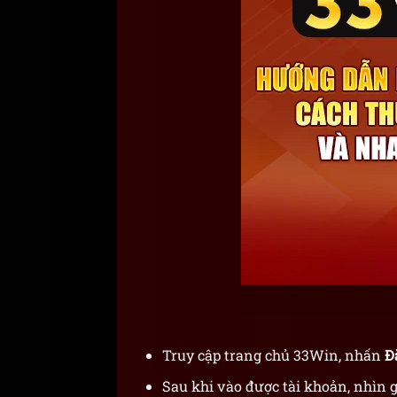
Truy cập trang chủ 33Win, nhấn
Đ
Sau khi vào được tài khoản, nhìn