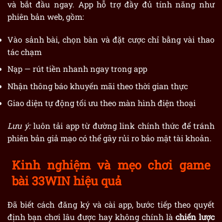
và bắt đầu ngay. App hỗ trợ đầy đủ tính năng như
phiên bản web, gồm:
Vào sảnh bài, chọn bàn và đặt cược chỉ bằng vài thao
tác chạm
Nạp — rút tiền nhanh ngay trong app
Nhận thông báo khuyến mãi theo thời gian thực
Giao diện tự động tối ưu theo màn hình điện thoại
Lưu ý:
luôn tải app từ đường link chính thức để tránh
phiên bản giả mạo có thể gây rủi ro bảo mật tài khoản.
Kinh nghiệm và mẹo chơi game
bài 33WIN hiệu quả
Đã biết cách đăng ký và cài app, bước tiếp theo quyết
định bạn chơi lâu được hay không chính là
chiến lược