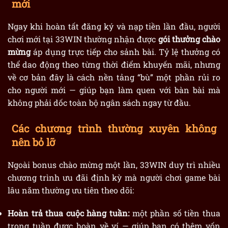
mới
Ngay khi hoàn tất đăng ký và nạp tiền lần đầu, người
chơi mới tại 33WIN thường nhận được
gói thưởng chào
mừng
áp dụng trực tiếp cho sảnh bài. Tỷ lệ thưởng có
thể dao động theo từng thời điểm khuyến mãi, nhưng
về cơ bản đây là cách nền tảng “bù” một phần rủi ro
cho người mới — giúp bạn làm quen với bàn bài mà
không phải dốc toàn bộ ngân sách ngay từ đầu.
Các chương trình thường xuyên không
nên bỏ lỡ
Ngoài bonus chào mừng một lần, 33WIN duy trì nhiều
chương trình ưu đãi định kỳ mà người chơi game bài
lâu năm thường ưu tiên theo dõi:
Hoàn trả thua cuộc hàng tuần:
một phần số tiền thua
trong tuần được hoàn về ví — giúp bạn có thêm vốn