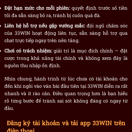
Đặt hạn mức cho mỗi phiên:
quyết định trước số tiền
tối đa sẵn sàng bỏ ra, tránh bị cuốn quá đà.
Liên hệ hỗ trợ nếu gặp vướng mắc:
đội ngũ chăm sóc
của 33WIN hoạt động liên tục, sẵn sàng hỗ trợ qua
chat trực tiếp ngay trên nền tảng.
Chơi có trách nhiệm:
giải trí là mục đích chính — đặt
cược trong khả năng tài chính và không xem đây là
nguồn thu nhập ổn định.
Nhìn chung, hành trình từ lúc chưa có tài khoản cho
đến khi ngồi vào ván bài đầu tiên tại 33WIN diễn ra rất
nhanh và ít rào cản. Điều quan trọng hơn là bạn hiểu
rõ từng bước để tránh sai sót không đáng có ngay từ
đầu.
Đăng ký tài khoản và tải app 33WIN trên
điện thoại