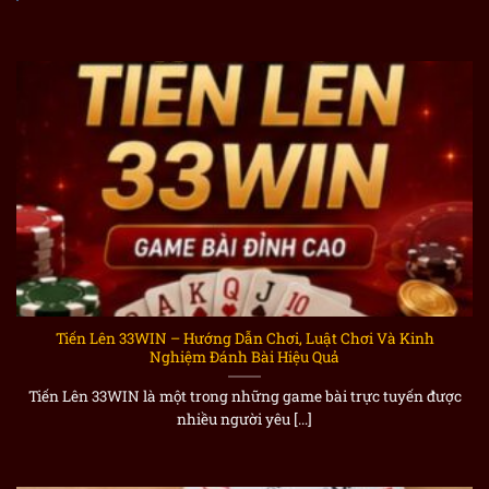
Tiến Lên 33WIN – Hướng Dẫn Chơi, Luật Chơi Và Kinh
Nghiệm Đánh Bài Hiệu Quả
Tiến Lên 33WIN là một trong những game bài trực tuyến được
nhiều người yêu [...]