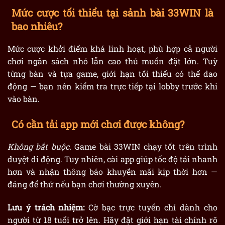
Mức cược tối thiểu tại sảnh bài 33WIN là
bao nhiêu?
Mức cược khởi điểm khá linh hoạt, phù hợp cả người
chơi ngân sách nhỏ lẫn cao thủ muốn đặt lớn. Tuỳ
từng bàn và tựa game, giới hạn tối thiểu có thể dao
động — bạn nên kiểm tra trực tiếp tại lobby trước khi
vào bàn.
Có cần tải app mới chơi được không?
Không bắt buộc.
Game bài 33WIN chạy tốt trên trình
duyệt di động. Tuy nhiên, cài app giúp tốc độ tải nhanh
hơn và nhận thông báo khuyến mãi kịp thời hơn —
đáng để thử nếu bạn chơi thường xuyên.
Lưu ý trách nhiệm:
Cờ bạc trực tuyến chỉ dành cho
người từ 18 tuổi trở lên. Hãy đặt giới hạn tài chính rõ