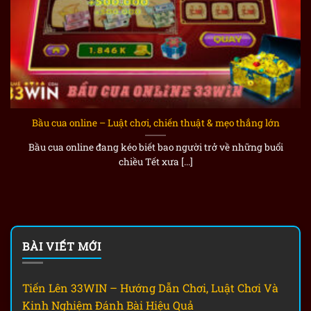
Bầu cua online – Luật chơi, chiến thuật & mẹo thắng lớn
Bầu cua online đang kéo biết bao người trở về những buổi
chiều Tết xưa [...]
BÀI VIẾT MỚI
Tiến Lên 33WIN – Hướng Dẫn Chơi, Luật Chơi Và
Kinh Nghiệm Đánh Bài Hiệu Quả